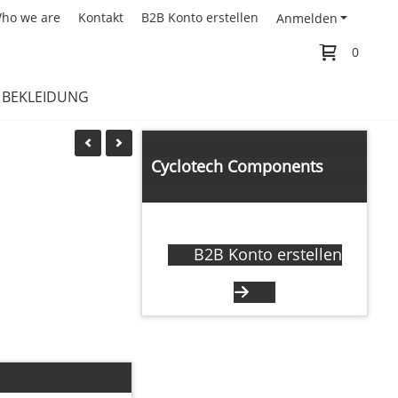
ho we are
Kontakt
B2B Konto erstellen
Anmelden
0
BEKLEIDUNG
Cyclotech Components
Händler anfrage
B2B Konto erstellen