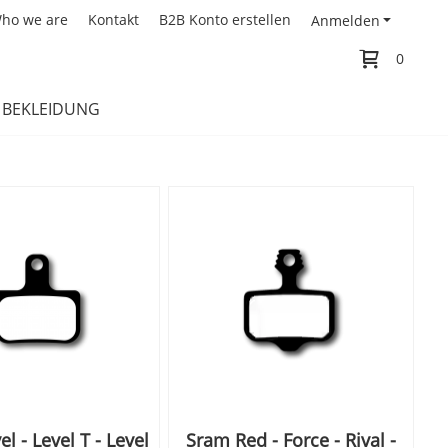
ho we are
Kontakt
B2B Konto erstellen
Anmelden
0
BEKLEIDUNG
l - Level T - Level
Sram Red - Force - Rival -