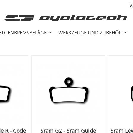
W
ELGENBREMSBELÄGE
WERKZEUGE UND ZUBEHÖR
e R - Code
Sram G2 - Sram Guide
Sram Leve