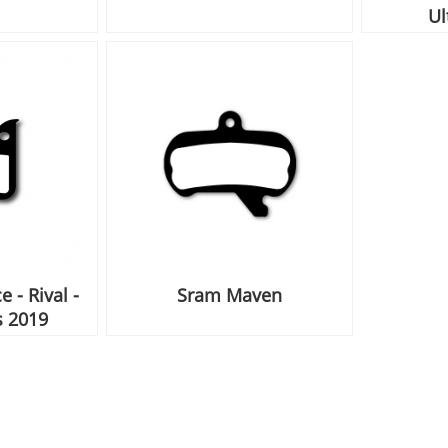
Ul
 - Rival -
Sram Maven
s 2019