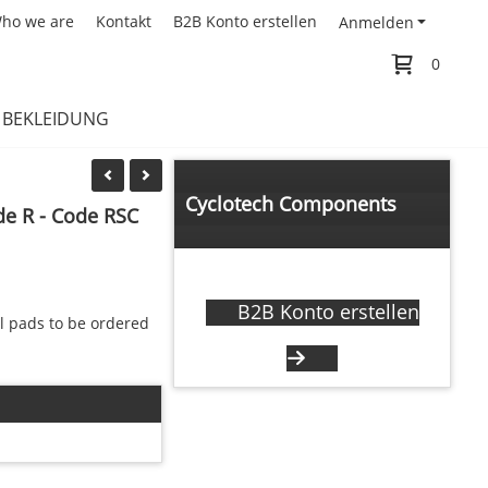
ho we are
Kontakt
B2B Konto erstellen
Anmelden
0
BEKLEIDUNG
Cyclotech Components
de R - Code RSC
Händler anfrage
B2B Konto erstellen
ll pads to be ordered