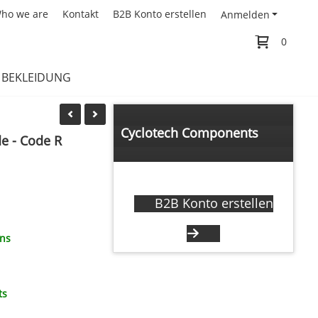
ho we are
Kontakt
B2B Konto erstellen
Anmelden
0
BEKLEIDUNG
Cyclotech Components
e - Code R
Händler anfrage
B2B Konto erstellen
ons
ts