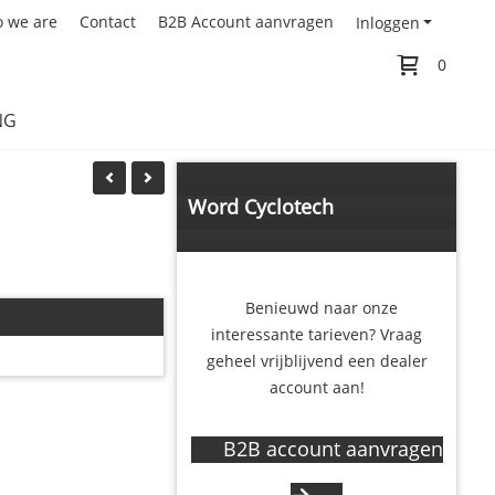
 we are
Contact
B2B Account aanvragen
Inloggen
0
NG
Word Cyclotech
Components dealer
Benieuwd naar onze
interessante tarieven? Vraag
geheel vrijblijvend een dealer
account aan!
B2B account aanvragen