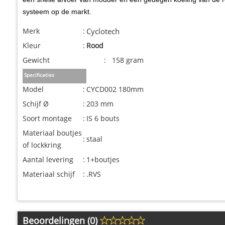
systeem op de markt.
Merk
:
Cyclotech
Kleur
:
Rood
Gewicht : 158 gram
Specificaties
Model
:
CYCD002 180mm
Schijf Ø
:
203 mm
Soort montage
:
IS 6 bouts
Materiaal boutjes
:
staal
of lockkring
Aantal levering
:
1+boutjes
Materiaal schijf
:
.RVS
Beoordelingen (0)