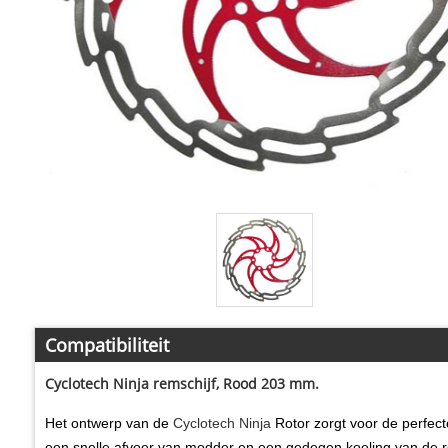
Compatibiliteit
Cyclotech Ninja remschijf, Rood 203 mm.
Het ontwerp van
de
Cyclotech Ninja
Rotor zorgt
voor de perfect
een snelle afvoer van modder en een gedegen koeling van de re