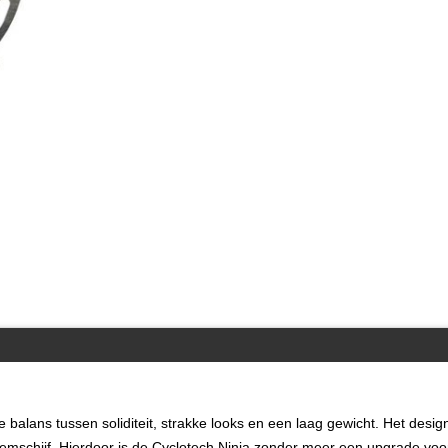
e balans tussen soliditeit, strakke looks en een laag gewicht. Het desig
mschijf. Hierdoor is de Cyclotech Ninja zonder meer een upgrade voor