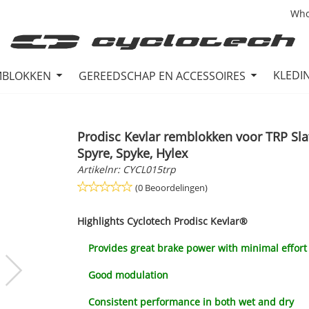
Who
KLEDI
MBLOKKEN
GEREEDSCHAP EN ACCESSOIRES
Prodisc Kevlar remblokken voor TRP Sla
Spyre, Spyke, Hylex
Artikelnr:
CYCL015trp
(0 Beoordelingen)
Highlights
Cyclotech Prodisc Kevlar®
Provides great brake power with minimal effort a
Good modulation
Consistent performance in both wet and dry