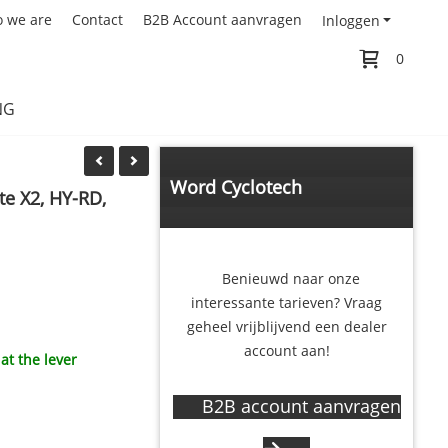
 we are
Contact
B2B Account aanvragen
Inloggen
0
NG
Word Cyclotech
te X2, HY-RD,
Components dealer
Benieuwd naar onze
interessante tarieven? Vraag
geheel vrijblijvend een dealer
account aan!
t the lever
B2B account aanvragen