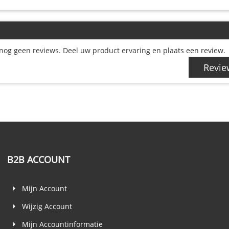
nog geen reviews. Deel uw product ervaring en plaats een review.
Revie
B2B ACCOUNT
Mijn Account
Wijzig Account
Mijn Accountinformatie