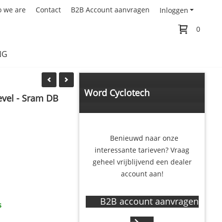
 we are
Contact
B2B Account aanvragen
Inloggen
0
NG
Word Cyclotech
evel - Sram DB
Components dealer
Benieuwd naar onze
interessante tarieven? Vraag
geheel vrijblijvend een dealer
account aan!
B2B account aanvragen
s