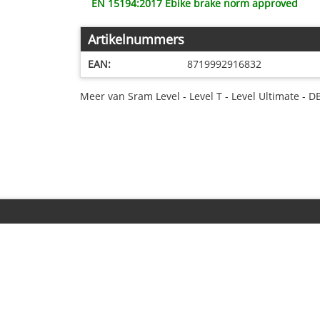
EN 15194:2017 Ebike brake norm approved
Artikelnummers
EAN:
8719992916832
Meer van Sram Level - Level T - Level Ultimate - D