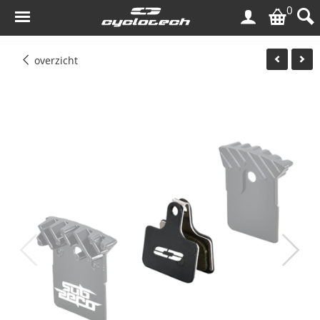
0
overzicht